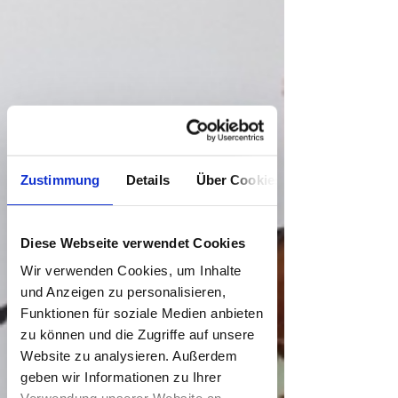
Metallbau
Zahntechnik
Meisterprüfung Teil 3 -
Betriebswirtschaft
Meisterprüfung Teil 4 - Berufs-
und Arbeitspädagogik
Zustimmung
Details
Über Cookies
Aus dem Schulleben
Ankündigungen und Aktuelles
Diese Webseite verwendet Cookies
Berichte und Archiv
Wir verwenden Cookies, um Inhalte
und Anzeigen zu personalisieren,
Allgemeine Informationen
Funktionen für soziale Medien anbieten
Kompetenzen und Qualifikationen
zu können und die Zugriffe auf unsere
Unser Leitbild
Website zu analysieren. Außerdem
geben wir Informationen zu Ihrer
Ansprechpartner