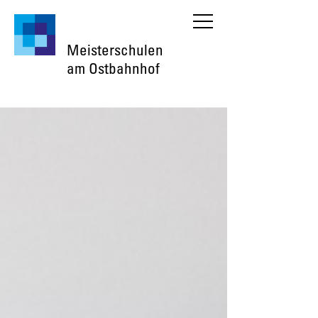
Meisterschulen
am Ostbahnhof
Home
Fachbereiche
Elektrotechnik
Informationstechnik
Feinwerkmechanik
Friseure
Installateure und Heizungsbau
Landmaschinenmechanik